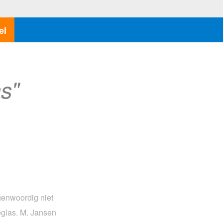
el
s"
genwoordig niet
glas. M. Jansen