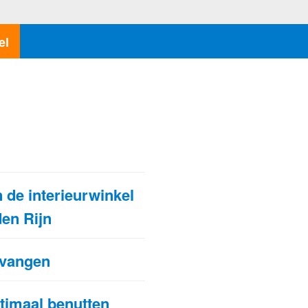
el
N
 de interieurwinkel
den Rijn
pvangen
ptimaal benutten