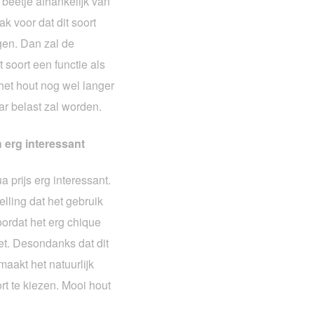
 beetje afhankelijk van
ak voor dat dit soort
gen. Dan zal de
t soort een functie als
 het hout nog wel langer
r belast zal worden.
 erg interessant
a prijs erg interessant.
lling dat het gebruik
oordat het erg chique
iet. Desondanks dat dit
 maakt het natuurlijk
rt te kiezen. Mooi hout