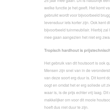
25 jaar mee gaan. Dit is natuurlijk een
welke functie je het geeft. Het komt va
gebruikt wordt voor bijvoorbeeld brug
levensduur iets korter zijn. Ook kent di
bijvoorbeeld tuinmeubilair. Hierbij zal
mee gaan aangezien het niet erg zwaa
Tropisch hardhout is prijstechnisch
Het gebruik van dit houtsoort is ook qu
Mensen zijn snel van in de veronderste
van deze soort erg duur is. Dit komt d
oogt en omdat het er erg soliede uit z
waar is, is de prijs echter vrij laag. Dit
makkelijker om voor dit mooie houtsoo
hoeft dus niet duur te zijn.