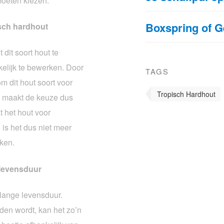
moeten kiezen.
Boxspring of 
isch hardhout
 dit soort hout te
kelijk te bewerken. Door
TAGS
m dit hout soort voor
Tropisch Hardhout
t maakt de keuze dus
t het hout voor
is het dus niet meer
iken.
 levensduur
 lange levensduur.
en wordt, kan het zo’n