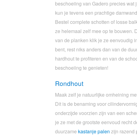
beschoeiing van Gadero precies wat j
kun je tevens een prachtige damwand r
Bestel complete schotten of losse ba
ze helemaal zelf mee op te bouwen. D
van de planken klik je ze eenvoudig in
bent, rest niks anders dan van de du
hardhout te profiteren en van de scho
beschoeiing te genieten!
Rondhout
Maak zelf je natuurlijke omheining me
Dit is de benaming voor cilindervormi
onderzijde voorzien zijn van een sche
je ze met de grootste eenvoud recht d
duurzame
kastanje palen
zijn razend p