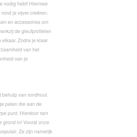
e nodig hebt! Hiermee
ond je vijver creëren.
lken en accessoires om
ankzij de gleufprofielen
 elkaar. Zodra je klaar
urzaamheid van het
onheid van je
t behulp van rondhout.
ge palen die aan de
rpe punt. Hierdoor ram
e grond in! Vooral onze
opulair. Ze zijn namelijk