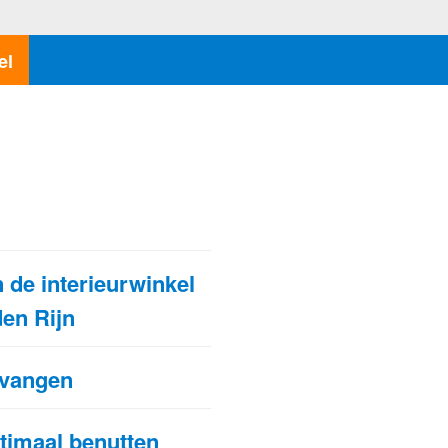
el
N
 de interieurwinkel
den Rijn
pvangen
ptimaal benutten