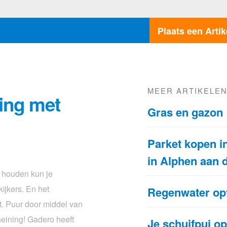
Plaats een Artik
MEER ARTIKELE
ing met
Gras en gazon
Parket kopen in
in Alphen aan 
n houden kun je
ijkers. En het
Regenwater o
t. Puur door middel van
eining! Gadero heeft
Je schuifpui o