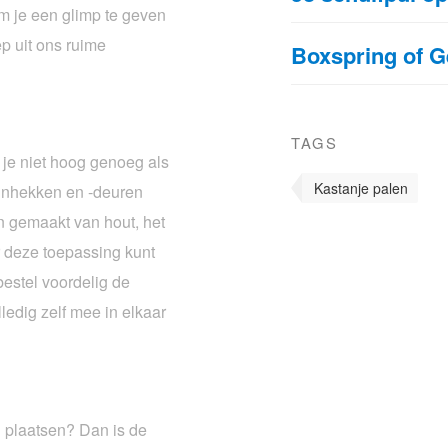
 Om je een glimp te geven
ep uit ons ruime
Boxspring of 
TAGS
 je niet hoog genoeg als
Kastanje palen
inhekken en -deuren
n gemaakt van hout, het
r deze toepassing kunt
estel voordelig de
edig zelf mee in elkaar
l plaatsen? Dan is de