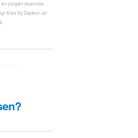
g en zorgen daarmee
ng! Kies bij Gadero uit
s.
ssen?