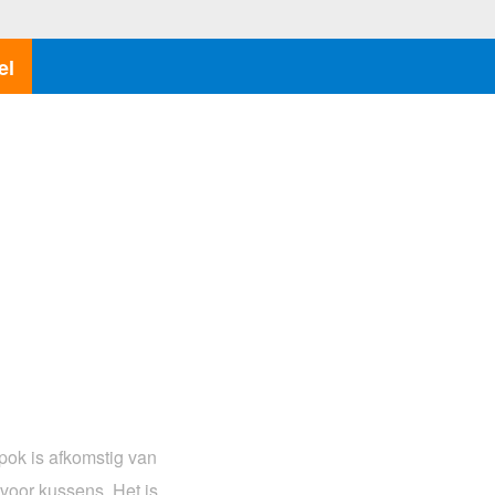
el
pok is afkomstig van
voor kussens. Het is