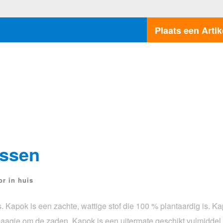
Plaats een Artik
ssen
r in huis
apok is een zachte, wattige stof die 100 % plantaardig is. Ka
 laagje om de zaden. Kapok is een uitermate geschikt vulmiddel 