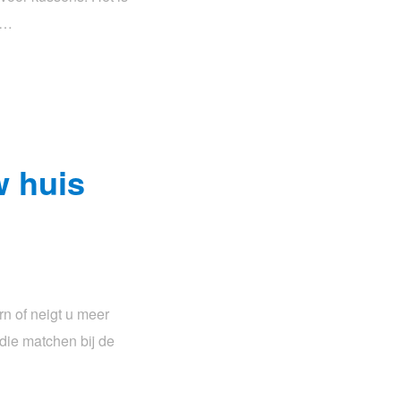
t…
w huis
rn of neigt u meer
die matchen bij de