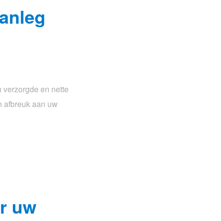
aanleg
n verzorgde en nette
en afbreuk aan uw
or uw