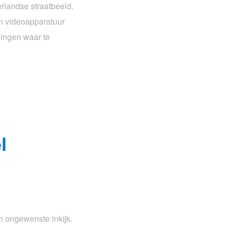
rlandse straatbeeld.
an videoapparatuur
ningen waar te
l
n ongewenste inkijk.